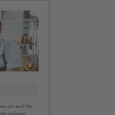
hmen wir auch Vor­
gen vorliegen.