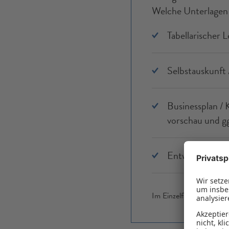
Welche Unter­lagen 
Tabellarischer L
Selbstauskunft /
Businessplan / 
vorschau und gg
Entwürfe wichtig
Im Einzel­fall kann die E