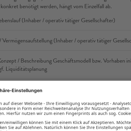
konkret be­nötigt werden, hängt vom Einzel­fall ab.
ebens­lauf (Inhaber / operativ tätiger Gesell­schafter)
 Vermögens­aufstellung (Inhaber / operativ tätiger Gesell­s
Konzept / Beschreibung Geschäfts­modell bzw. Vor­haben ink
f. Liquiditäts­planung
er Ver­träge (z.B. Franchise­vertrag, Miet­vertrag)
in­reichung weiterer vorhabens­bezogener Unter­lagen not­wendig sein.